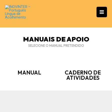
Skip
Mai
to
Men
content
MANUAIS DE APOIO
SELECIONE O MANUAL PRETENDIDO
MANUAL
CADERNO DE
ATIVIDADES